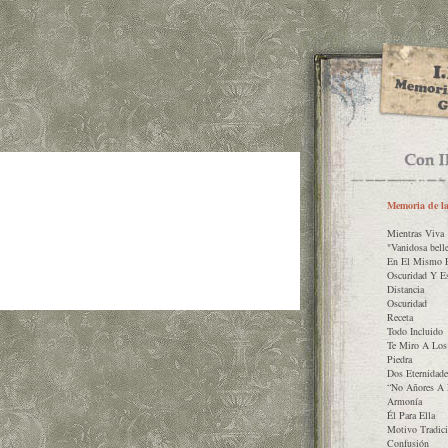
Memoria de la
Mientras Viva
"Vanidosa belle
En El Mismo 
Oscuridad Y E
Distancia
Oscuridad
Receta
Todo Incluido
Te Miro A Los
Piedra
Dos Eternidade
“No Añores A 
Armonía
Él Para Ella
Motivo Tradici
Confusión