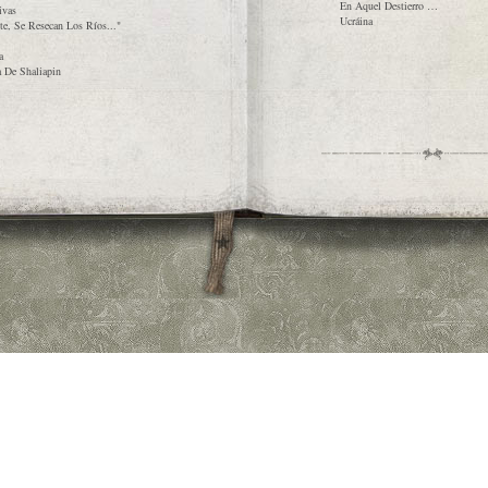
En Aquel Destierro …
ivas
Ucráina
te, Se Resecan Los Ríos..."
a
a De Shaliapin