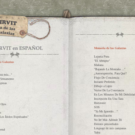
Memoria de las Galaxias
Lujuria Pura
"El Abrupto"
s Galaxias
Mañana
"Bajando La Montaña ..."
¿Autoexpresión, Para Qué?
za mía..."
Flujo De Conciencia
Firmamento
Instante Preferido
spinas
Dibujo a Lápiz
Vector De La Constancia
En Los Minutos De Mi Debilida
Inscripción En Una Taza
Horizonte
 Ojos
SOS
"Ya Me Ignoráis…"
s
Reconciliación
Los Ídolos Expulsados”
No Iré Más Adónde Tú
Dolores precordiales
Lenguaje de mis campanas
onal
Yalta