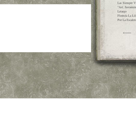
Las Siempre V
"Así, Justamen
Letargo
Florecía La Lil
Por La Escaler
<-------