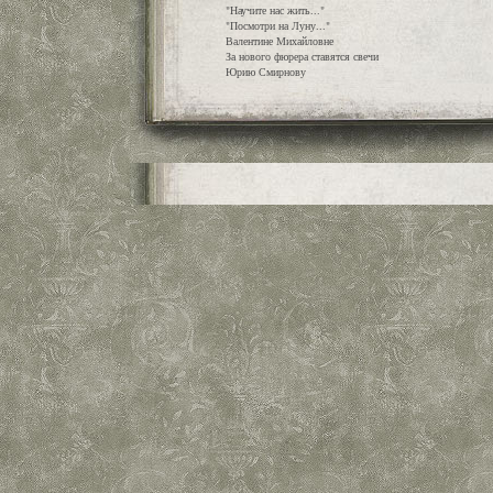
"Научите нас жить..."
"Посмотри на Луну..."
Валентине Михайловне
За нового фюрера ставятся свечи
Юрию Смирнову
Шаг в пространство