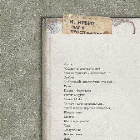
Души
"Скользя в огромном мире..."
"Так по ступеням к обновленью..."
Любовь
"Не пожалей низвергнутых кумиров..."
Руки
Память - фотокадры
Сказка о чудаке
"Бокал Merlot..."
"К тебе я хочу прикоснуться..."
"Твой телефон перестал отзываться..."
Шереметьево
Мольба
Шаг в пространство
Сны
Заблуждение
Бессмертники
Ялта