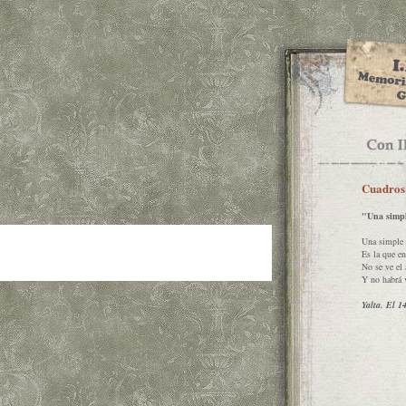
Cuadros
"Una simpl
Una simple 
Es la que en
No se ve el a
Y no habrá v
Yalta. El 1