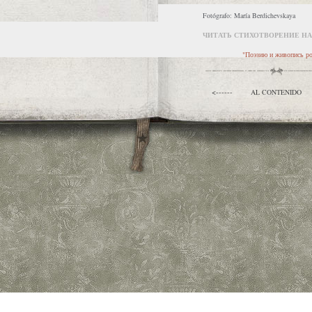
Fotógrafo: María Berdichevskaya
ЧИТАТЬ СТИХОТВОРЕНИЕ НА
"Поэзию и живопись род
<------
AL CONTENIDO