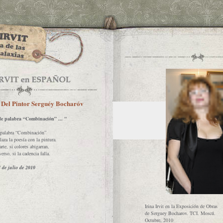
 Del Pintor Serguéy Bocharóv
e palabra “Combinación” ... "
palabra “Combinación”
laza la poesía con la pintura.
rte, si colores abigarran,
erso, si la cadencia falla.
4 de julio de 2010
Irina Irvit en la Exposición de Obras
de Serguey Bocharov. ТCI. Moscú.
Octubre, 2010