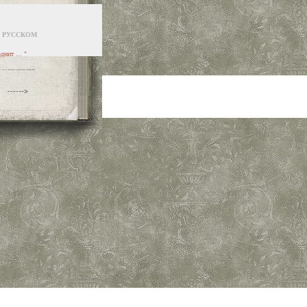
 РУССКОМ
нит ... "
------>