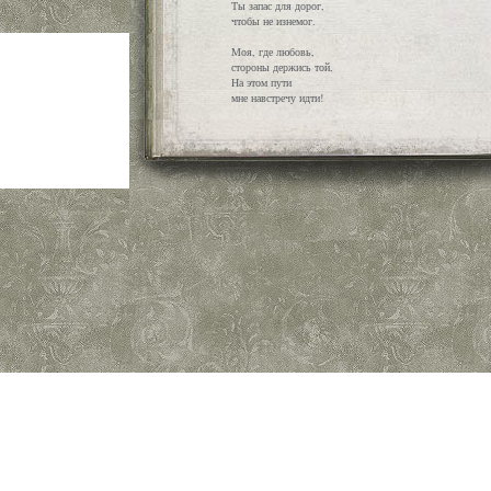
Ты запас для дорог,
чтобы не изнемог.
Моя, где любовь,
стороны держись той,
На этом пути
мне навстречу идти!