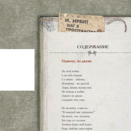
Одному, из двоих
На этой войне
я на той стороне.
Со мною - любовь,
Нелюбовь - на другой.
Лишь жизнь нужна мне,
Не победа в войне,
Одного из двоих
сохранит этот стих.
Не молитва, а мысль:
"В каждый миг удержись!"
На ногах, иль ползком,
Без еды и с куском.
Хлебом будет мой вздох.
Ведь любовь мою впрок